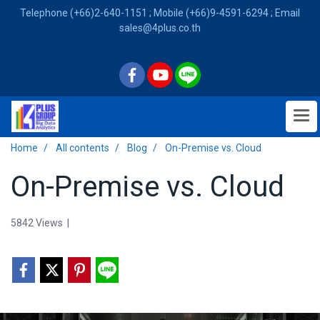
Telephone (+66)2-640-1151 ; Mobile (+66)9-4591-6294 ; Email
sales@4plus.co.th
Home
All contents
Blog
On-Premise vs. Cloud
On-Premise vs. Cloud
5842 Views
|